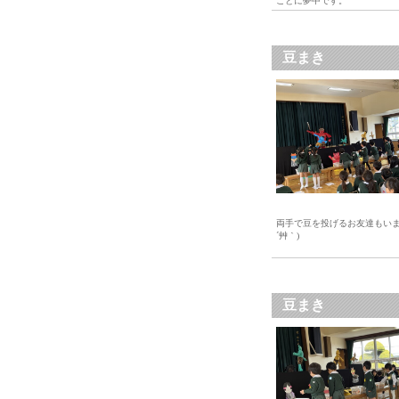
ことに夢中です。
豆まき
両手で豆を投げるお友達もいま
´艸｀)
豆まき