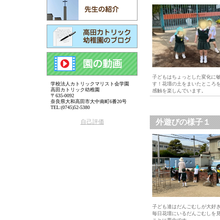
子どもはちょっとした変化に
学校法人カトリックマリスト会学園
す！花壇の土をまいたところ
高田カトリック幼稚園
感触を楽しんでいます。
〒635-0092
奈良県大和高田市大中南町6番20号
TEL:(0745)52-5380
外遊びの様子１
自己評価
子ども達はだんごむしが大好
毎日花壇にいるだんごむしを