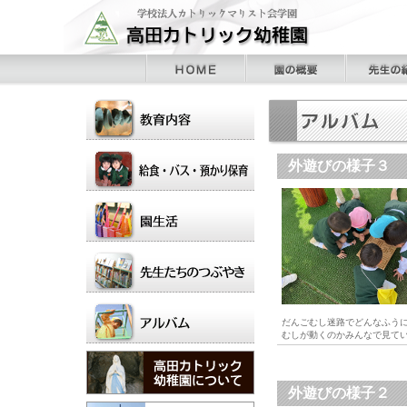
外遊びの様子３
だんごむし迷路でどんなふう
むしが動くのかみんなで見て
外遊びの様子２