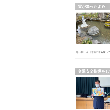
雪が降ったよ⛄
寒い朝、今日は池の水も凍っ
交通安全指導をし