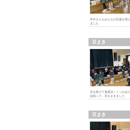
年中さんもみんなの応援を受
ました
豆まき
豆を投げて鬼退治！くっかば
頑張って」豆をまきました
豆まき