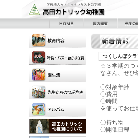
つくしんぼクラ
☆３学期のつ
なさん、ぜひ
〇対象年齢
〇費用 
〇時間 １
を使ってお仕
１０:３
〇持ち物 
〇開催日
１月 